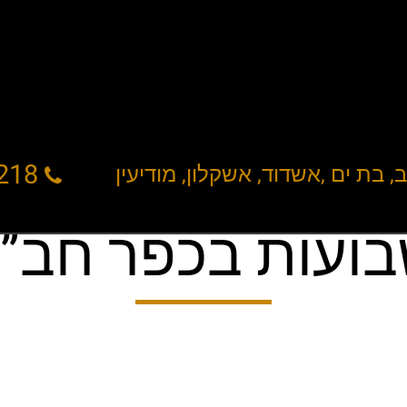
רותי צילום
צילום
וידאו
218
 בת ים ,אשדוד, אשקלון, מודיעין
ועות בכפר חב”