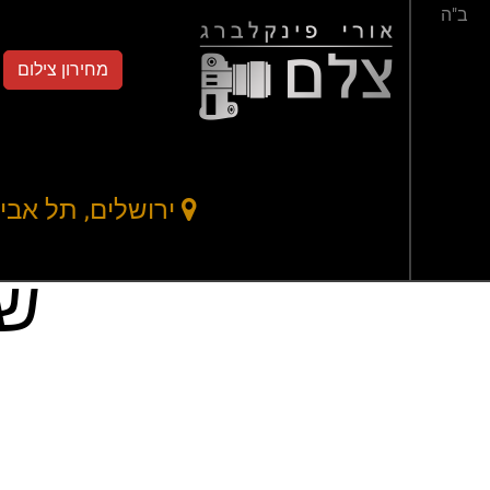
ב"ה
מחירון צילום
דף הבית
אודות
שי
ירושלים, תל אביב,
שב